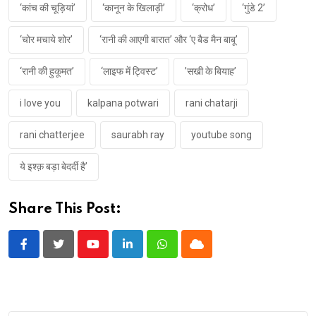
‘कांच की चूड़ियां’
‘कानून के खिलाड़ी’
‘क्रोध’
‘गुंडे 2’
‘चोर मचाये शोर’
‘रानी की आएगी बारात’ और ‘ए बैड मैन बाबू’
‘रानी की हुकूमत’
‘लाइफ में ट्विस्ट’
’सखी के बियाह’
i love you
kalpana potwari
rani chatarji
rani chatterjee
saurabh ray
youtube song
ये इश्क़ बड़ा बेदर्दी है’
Share This Post:
Youtube
LinkedIn
Whatsapp
Cloud