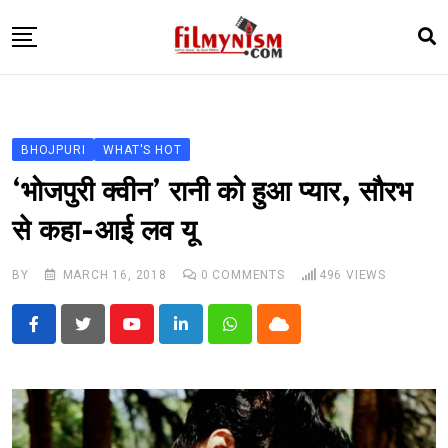
Skip
to
content
HOME
BOLLY
BHOJPURI
WHAT'S HOT
TELEVISION
‘भोजपुरी क्वीन’ रानी को हुआ प्यार, सौरभ
BHOJPURI
से कहा-आई लव यू
NEWS ABTAK
BY
MARCH 16, 2018
0
COMMENTS
496
VIEWS
STARRY SIDES
MORE
Youtube
LinkedIn
Whatsapp
Cloud