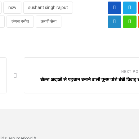
ncw
sushant singh rajput
कंगना रनौत
करणी सेना
LinkedIn
Wha
NEXT PO
बोल्ड अदाओं से पहचान बनाने वाली पूनम पांडे बंधी विवाह बं
elds are marked
*