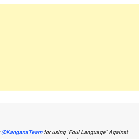
t
@KanganaTeam
for using "Foul Language" Against