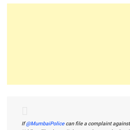
If
@MumbaiPolice
can file a complaint agains