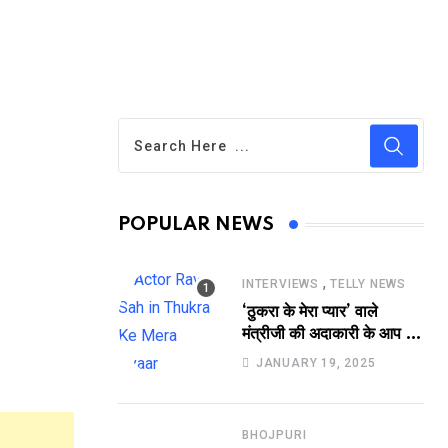
POPULAR NEWS
,
INTERVIEWS
TELLY NEWS
‘ठुकरा के मेरा प्यार’ वाले
मंत्रीजी की अदाकारी के आप भी
हो जाएंगे फैन, यकीं न हो तो
JANUARY 19, 2025
देखिये रवि साह की दमदार
भूमिका
BHOJPURI