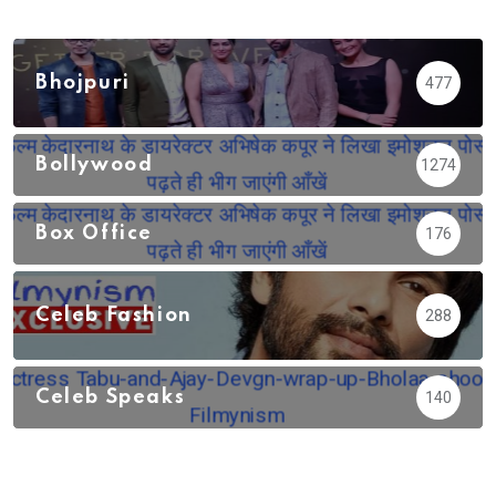
Bhojpuri
477
Bollywood
1274
Box Office
176
Celeb Fashion
288
Celeb Speaks
140