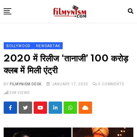
Skip
to
content
HOME
BOLLY
BOLLYWOOD
NEWSABTAK
TELEVISION
2020 में रिलीज ‘तानाजी’ 100 करोड़
BHOJPURI
क्लब में मिली एंट्री
NEWS ABTAK
BY
FILMYNISM DESK
JANUARY 17, 2020
0
COMMENTS
STARRY SIDES
348
VIEWS
MORE
Youtube
LinkedIn
Whatsapp
Cloud