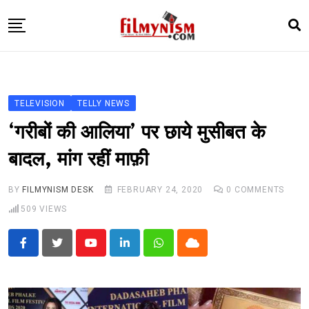
Skip
to
content
HOME
BOLLY
TELEVISION
TELLY NEWS
TELEVISION
‘गरीबों की आलिया’ पर छाये मुसीबत के
BHOJPURI
बादल, मांग रहीं माफ़ी
NEWS ABTAK
BY
FILMYNISM DESK
FEBRUARY 24, 2020
0
COMMENTS
STARRY SIDES
509
VIEWS
MORE
Youtube
LinkedIn
Whatsapp
Cloud