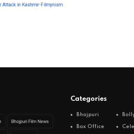
Categories
Bhojpuri
Bol
m
Bhojpuri Film News
Box Office
Cel