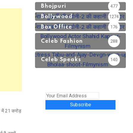
Bhojpuri
477
Bollywood
1274
Box Office
176
Celeb Fashion
288
Celeb Speaks
140
Subscribe
 में 21 करोड़