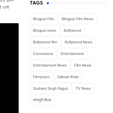
 है. इसमें
TAGS
ै. रानी
Bhojpuri Film
Bhojpuri Film News
Bhojpuri news
Bollywood
Bollywood film
Bollywood News
Coronavirus
Entertainment
Entertainment News
Film News
Filmynism
Salman Khan
Sushant Singh Rajput
TV News
भोजपुरी फिल्म