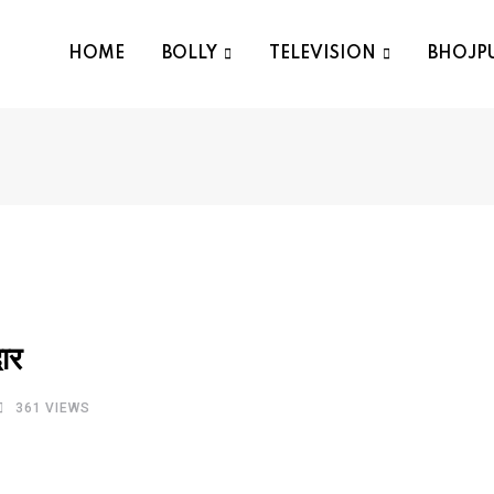
HOME
BOLLY
TELEVISION
BHOJP
ार
361
VIEWS