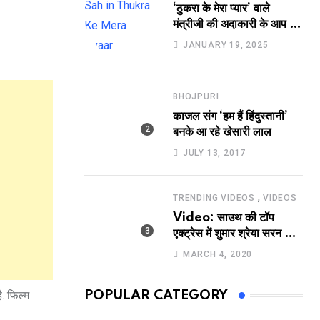
‘ठुकरा के मेरा प्यार’ वाले
मंत्रीजी की अदाकारी के आप भी
हो जाएंगे फैन, यकीं न हो तो
JANUARY 19, 2025
देखिये रवि साह की दमदार
भूमिका
BHOJPURI
काजल संग ‘हम हैं हिंदुस्तानी’
बनके आ रहे खेसारी लाल
JULY 13, 2017
,
TRENDING VIDEOS
VIDEOS
Video: साउथ की टॉप
एक्ट्रेस में शुमार श्रेया सरन का
सेक्सी लिपलॉक
MARCH 4, 2020
. फिल्म
POPULAR CATEGORY