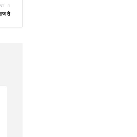
ST
 आज से