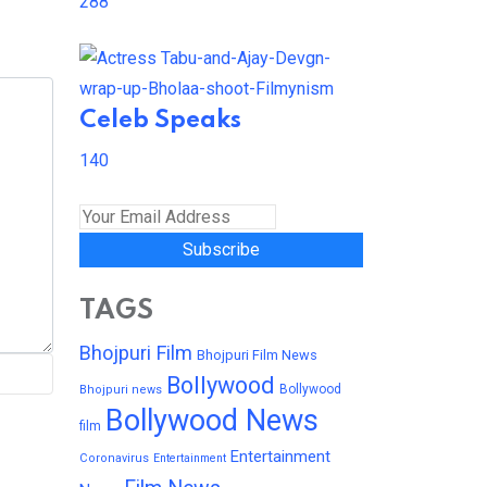
288
Celeb Speaks
140
Subscribe
TAGS
Bhojpuri Film
Bhojpuri Film News
Bollywood
Bollywood
Bhojpuri news
Bollywood News
film
Entertainment
Coronavirus
Entertainment