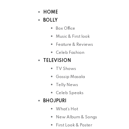
Skip
to
HOME
content
BOLLY
Box Office
Music & First look
Feature & Reviews
Celeb Fashion
TELEVISION
TV Shows
Gossip Masala
Telly News
Celeb Speaks
BHOJPURI
What’s Hot
New Album & Songs
First Look & Poster