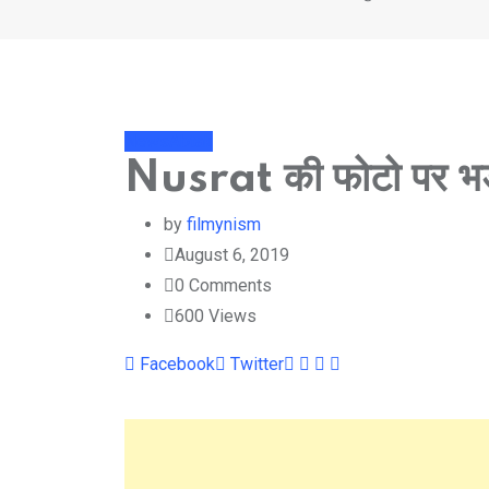
NewsAbtak
Nusrat की फोटो पर भड
by
filmynism
August 6, 2019
0
Comments
600
Views
Youtube
LinkedIn
Whatsapp
Cloud
Facebook
Twitter