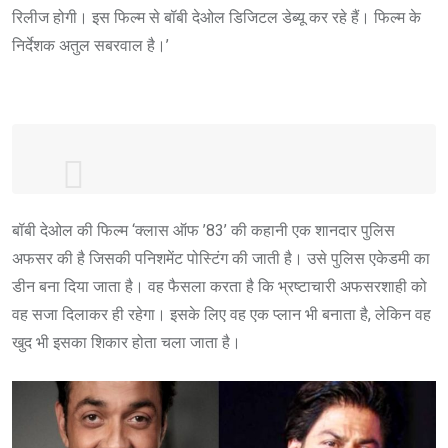
रिलीज होगी। इस फिल्म से बॉबी देओल डिजिटल डेब्यू कर रहे हैं। फिल्म के
निर्देशक अतुल सबरवाल है।’
RELEASE DATE FINALIZED…
#ClassOf83
बॉबी देओल की फिल्म ‘क्लास ऑफ ’83’ की कहानी एक शानदार पुलिस
– produced by
#SRK
's Red Chillies –
अफसर की है जिसकी पनिशमेंट पोस्टिंग की जाती है। उसे पुलिस एकेडमी का
premieres 21 Aug 2020 on
#Netflix
…
डीन बना दिया जाता है। वह फैसला करता है कि भ्रष्टाचारी अफसरशाही को
#BobbyDeol
makes his digital debut with
वह सजा दिलाकर ही रहेगा। इसके लिए वह एक प्लान भी बनाता है, लेकिन वह
this film… Directed by Atul Sabharwal…
खुद भी इसका शिकार होता चला जाता है।
Here's the first look poster…
pic.twitter.com/EQD6vwZzSv
— taran adarsh (@taran_adarsh)
August
6, 2020