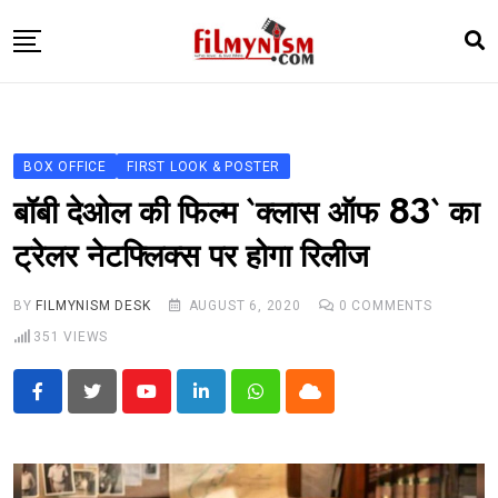
Skip
to
content
HOME
BOLLY
BOX OFFICE
FIRST LOOK & POSTER
TELEVISION
बॉबी देओल की फिल्म `क्लास ऑफ 83` का
BHOJPURI
ट्रेलर नेटफ्लिक्स पर होगा रिलीज
NEWS ABTAK
BY
FILMYNISM DESK
AUGUST 6, 2020
0
COMMENTS
STARRY SIDES
351
VIEWS
MORE
Youtube
LinkedIn
Whatsapp
Cloud