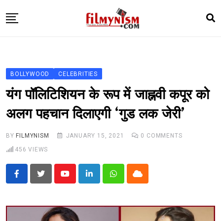
Skip
to
content
HOME
BOLLY
BOLLYWOOD
CELEBRITIES
TELEVISION
यंग पॉलिटिशियन के रूप में जाह्नवी कपूर को
BHOJPURI
अलग पहचान दिलाएगी ‘गुड लक जेरी’
NEWS ABTAK
BY
FILMYNISM
JANUARY 15, 2021
0
COMMENTS
STARRY SIDES
456
VIEWS
MORE
Youtube
LinkedIn
Whatsapp
Cloud