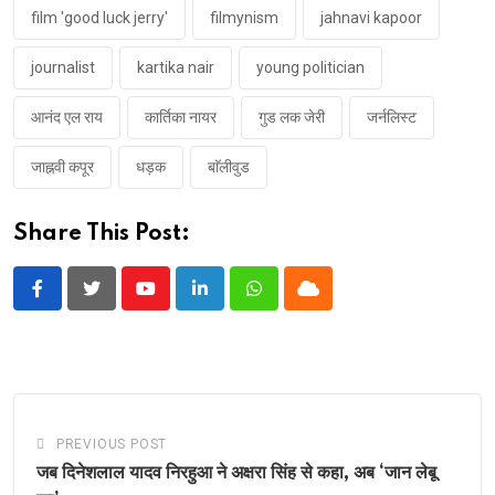
film 'good luck jerry'
filmynism
jahnavi kapoor
journalist
kartika nair
young politician
आनंद एल राय
कार्तिका नायर
गुड लक जेरी
जर्नलिस्ट
जाह्नवी कपूर
धड़क
बाॅलीवुड
Share This Post:
Youtube
LinkedIn
Whatsapp
Cloud
PREVIOUS POST
जब दिनेशलाल यादव निरहुआ ने अक्षरा सिंह से कहा, अब ‘जान लेबू