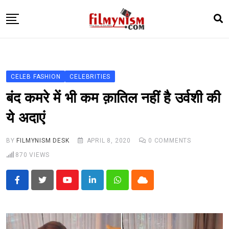
Skip
to
content
HOME
BOLLY
CELEB FASHION
CELEBRITIES
TELEVISION
बंद कमरे में भी कम क़ातिल नहीं है उर्वशी की
BHOJPURI
ये अदाएं
NEWS ABTAK
BY
FILMYNISM DESK
APRIL 8, 2020
0
COMMENTS
STARRY SIDES
870
VIEWS
MORE
Youtube
LinkedIn
Whatsapp
Cloud