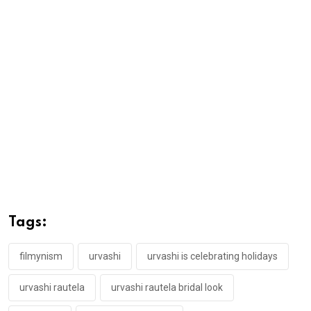
Tags:
filmynism
urvashi
urvashi is celebrating holidays
urvashi rautela
urvashi rautela bridal look