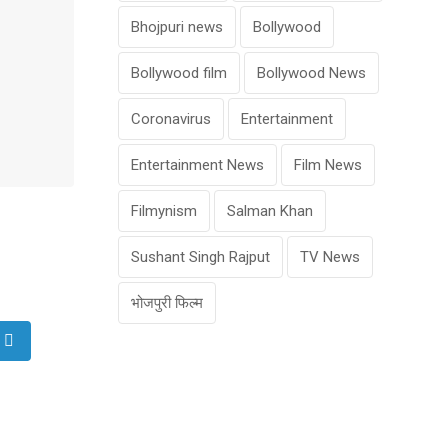
Bhojpuri news
Bollywood
Bollywood film
Bollywood News
Coronavirus
Entertainment
Entertainment News
Film News
Filmynism
Salman Khan
Sushant Singh Rajput
TV News
भोजपुरी फिल्म
be
LinkedIn