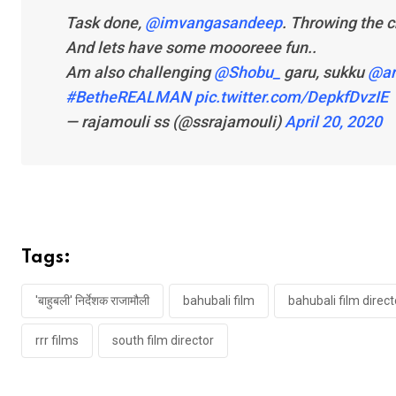
Task done,
@imvangasandeep
. Throwing the 
And lets have some moooreee fun..
Am also challenging
@Shobu_
garu, sukku
@ar
#BetheREALMAN
pic.twitter.com/DepkfDvzIE
— rajamouli ss (@ssrajamouli)
April 20, 2020
Tags:
'बाहुबली' निर्देशक राजामौली
bahubali film
bahubali film direct
rrr films
south film director