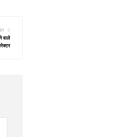
ST
े वाले
रेक्टर