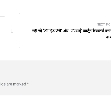
NEXT PO
नहीं रहे ‘टॉम ऐंड जेरी’ और ‘पॉपआई’ कार्टून कैरक्टर्स बनान
डाय
elds are marked
*