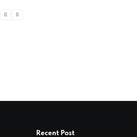
CELEBRITIES
जिस शख्स के संग सामंथा के अफेयर की
APRIL 20, 2025
Recent Post