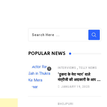
POPULAR NEWS
,
INTERVIEWS
TELLY NEWS
‘ठुकरा के मेरा प्यार’ वाले
मंत्रीजी की अदाकारी के आप भी
हो जाएंगे फैन, यकीं न हो तो
JANUARY 19, 2025
देखिये रवि साह की दमदार
भूमिका
BHOJPURI