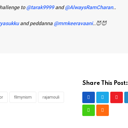
challenge to
@tarak9999
and
@AlwaysRamCharan
..
yasukku
and peddanna
@mmkeeravaani
..😈😈
Share This Post:
or
filmynism
rajamouli
Youtu
Whatsapp
Cloud