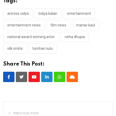
Tags:
actress vidya
bidya balan
entertainment
entertainment news
film news
manav kaul
national award-winning actor
neha dhupia
silk smita
tumhari sulu
Share This Post:
Youtube
LinkedIn
Whatsapp
Cloud
PREVIOUS POST