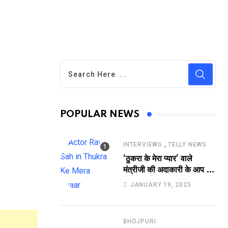
POPULAR NEWS
,
INTERVIEWS
TELLY NEWS
‘ठुकरा के मेरा प्यार’ वाले
मंत्रीजी की अदाकारी के आप भी
हो जाएंगे फैन, यकीं न हो तो
JANUARY 19, 2025
देखिये रवि साह की दमदार
भूमिका
BHOJPURI