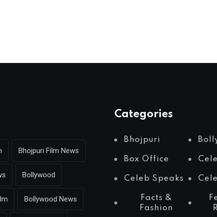
Categories
Bhojpuri
Bol
m
Bhojpuri Film News
Box Office
Cel
ws
Bollywood
Celeb Speaks
Cele
Facts &
F
ilm
Bollywood News
Fashion