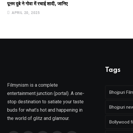
पूनम दुबे ने गोवा में रचाई शादी, जानिए
APRIL 20, 2025
Tags
Filmynism is a complete
Bhojpuri Fil
entertainment junction (portal). A one-
stop destination to satiate your taste
Bhojpuri ne
buds for what’s hot and happening in
the world of glitz and glamour.
Bollywood f