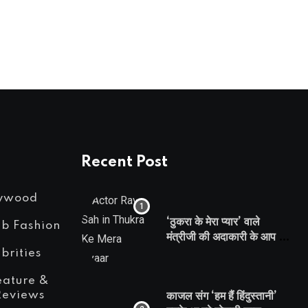
आरके शुक्ला की फिल्म ‘धर्म-अधर्म’ में दिखेंगी आम्रपाली
DECEMBER 13, 2022
Recent Post
lywood
‘ठुकरा के मेरा प्यार’ वाले
eb Fashion
मंत्रीजी की अदाकारी के आप भी
हो जाएंगे फैन, यकीं न हो तो
brities
देखिये रवि साह की दमदार
eature &
भूमिका
Reviews
काजल संग ‘हम हैं हिंदुस्तानी’