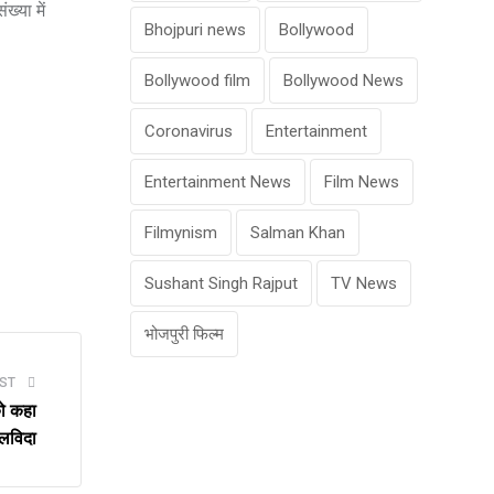
्‍या में
Bhojpuri news
Bollywood
Bollywood film
Bollywood News
Coronavirus
Entertainment
Entertainment News
Film News
Filmynism
Salman Khan
Sushant Singh Rajput
TV News
भोजपुरी फिल्म
ST
को कहा
लविदा