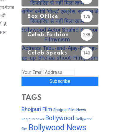
 हम पंजाब
 थी.
Box Office
176
 हैं.
लियन
Celeb Fashion
288
Celeb Speaks
140
Subscribe
TAGS
Bhojpuri Film
Bhojpuri Film News
Bollywood
Bollywood
Bhojpuri news
Bollywood News
film