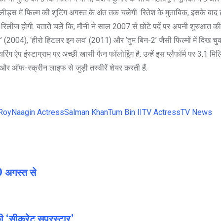
ा कि लीड्स में फिल्म की शूटिंग अगस्त के अंत तक चलेगी. रितेश के मुताबिक, इसके बाद
 में रिलीज होगी. बताते चलें कि, मौनी ने साल 2007 से छोटे पर्दे पर अपनी शुरुआत की
न’ (2004), ‘हीरो हिटलर इन लव’ (2011) और ‘तुम बिन-2’ जैसी फिल्मों में दिख चुकी
यरिंग ऐप इंस्टाग्राम पर अच्छी खासी फैन फॉलोइिंग है. उन्हें इस प्लैफॉर्म पर 3.1 मि
 और ऑफ-स्क्रीन लाइफ से जुड़ी तस्वीरें शेयर करती हैं.
Roy
Naagin Actress
Salman Khan
Tum Bin II
TV Actress
TV News
0 अगस्‍त से
‘सीक्रेट सुपरस्टार’