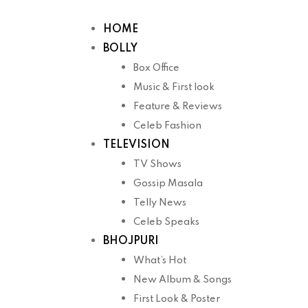
Skip
to
HOME
content
BOLLY
Box Office
Music & First look
Feature & Reviews
Celeb Fashion
TELEVISION
TV Shows
Gossip Masala
Telly News
Celeb Speaks
BHOJPURI
What’s Hot
New Album & Songs
First Look & Poster