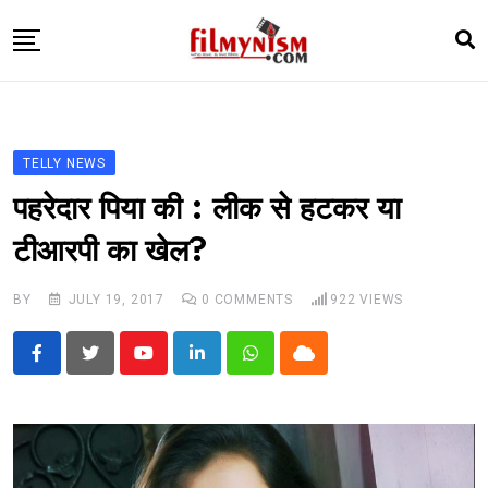
Skip
to
content
HOME
BOLLY
TELLY NEWS
TELEVISION
पहरेदार पिया की : लीक से हटकर या
BHOJPURI
टीआरपी का खेल?
NEWS ABTAK
BY
JULY 19, 2017
0
COMMENTS
922
VIEWS
STARRY SIDES
MORE
Youtube
LinkedIn
Whatsapp
Cloud