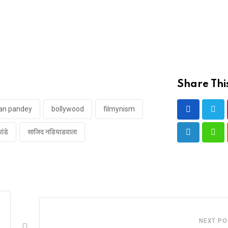
Share Thi
an pandey
bollywood
filmynism
ांडे
साजिद नडियाडवाला
LinkedIn
Wha
NEXT PO