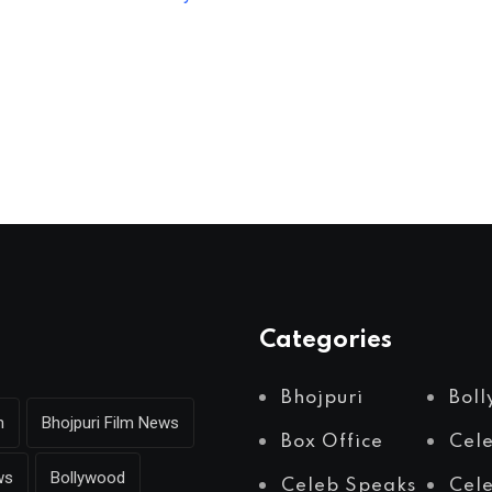
Categories
Bhojpuri
Bol
m
Bhojpuri Film News
Box Office
Cel
ws
Bollywood
Celeb Speaks
Cele