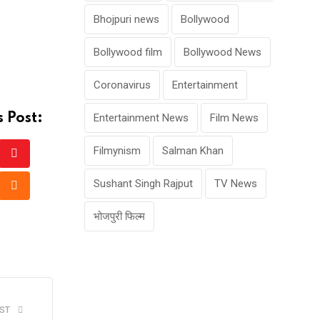
Bhojpuri news
Bollywood
Bollywood film
Bollywood News
Coronavirus
Entertainment
s Post:
Entertainment News
Film News
Filmynism
Salman Khan
Youtube
Sushant Singh Rajput
TV News
tsapp
Cloud
भोजपुरी फिल्म
ST