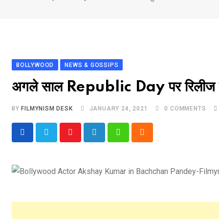
BOLLYWOOD
NEWS & GOSSIPS
अगले साल Republic Day पर रिलीज 
BY
FILMYNISM DESK
JANUARY 24, 2021
0
COMMENTS
Youtube
LinkedIn
Whatsapp
Cloud