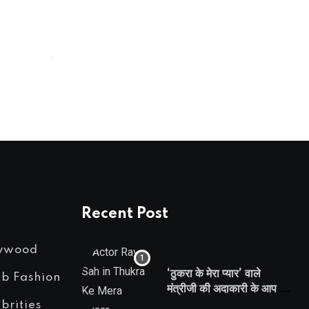
NEWS & GOSSIPS
सलमान खान बोले, ‘नर्क में बदलता जा रहा
APRIL 23, 2025
Recent Post
lywood
‘ठुकरा के मेरा प्यार’ वाले
eb Fashion
मंत्रीजी की अदाकारी के आप भी
हो जाएंगे फैन, यकीं न हो तो
brities