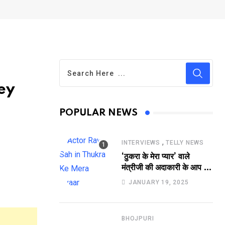
dey
POPULAR NEWS
,
INTERVIEWS
TELLY NEWS
‘ठुकरा के मेरा प्यार’ वाले
मंत्रीजी की अदाकारी के आप भी
हो जाएंगे फैन, यकीं न हो तो
JANUARY 19, 2025
देखिये रवि साह की दमदार
भूमिका
BHOJPURI