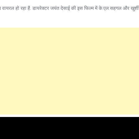
वायरल हो रहा है. डायरेक्टर जयंत देसाई की इस फिल्म में के.एल.सहगल और खुर्श