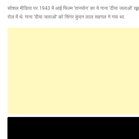
सोशल मीडिया पर 1943 में आई फिल्म ‘तानसेन’ का ये गाना ‘दीया जलाओ’ खूब 
रोल में थे. गाना ‘दीया जलाओ’ को सिंगर कुंदन लाल सहगल ने गया था.