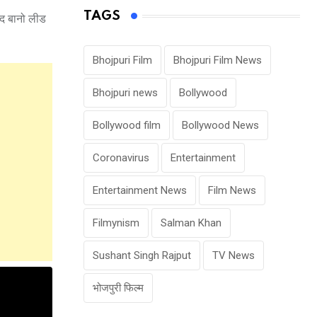
TAGS
ीद बानो लीड
Bhojpuri Film
Bhojpuri Film News
Bhojpuri news
Bollywood
Bollywood film
Bollywood News
Coronavirus
Entertainment
Entertainment News
Film News
Filmynism
Salman Khan
Sushant Singh Rajput
TV News
भोजपुरी फिल्म