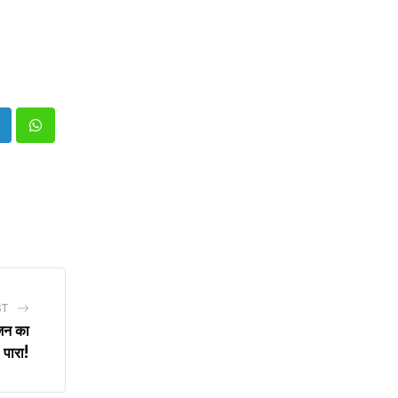
inkedIn
Whatsapp
ST
जन का
पारा!