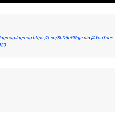
oJagmagJagmag
https://t.co/8bD6oGRgje
via
@YouTube
020