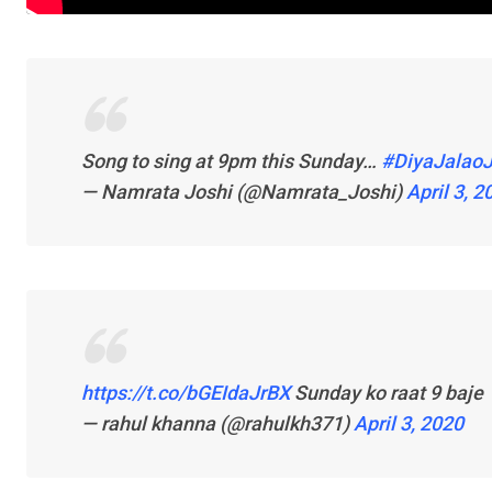
Song to sing at 9pm this Sunday…
#DiyaJala
— Namrata Joshi (@Namrata_Joshi)
April 3, 2
https://t.co/bGEIdaJrBX
Sunday ko raat 9 baje
— rahul khanna (@rahulkh371)
April 3, 2020