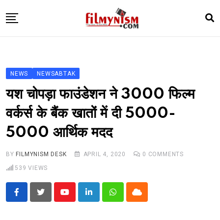
Skip
to
content
HOME
BOLLY
NEWS
NEWSABTAK
TELEVISION
यश चोपड़ा फाउंडेशन ने 3000 फिल्म
BHOJPURI
वर्कर्स के बैंक खातों में दी 5000-
NEWS ABTAK
5000 आर्थिक मदद
STARRY SIDES
MORE
BY
FILMYNISM DESK
APRIL 4, 2020
0
COMMENTS
539
VIEWS
Youtube
LinkedIn
Whatsapp
Cloud