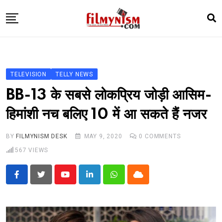
Skip
to
content
HOME
BOLLY
TELEVISION
TELLY NEWS
TELEVISION
BB-13 के सबसे लोकप्रिय जोड़ी आसिम-
BHOJPURI
हिमांशी नच बलिए 10 में आ सकते हैं नजर
NEWS ABTAK
BY
FILMYNISM DESK
MAY 9, 2020
0
COMMENTS
STARRY SIDES
567
VIEWS
MORE
Youtube
LinkedIn
Whatsapp
Cloud