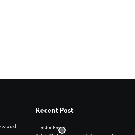
TELLY NEWS
‘इश्क में मरजावां 2’ फेम एक्ट्रेस स्मिता शरण
JANUARY 19, 2025
Recent Post
lywood