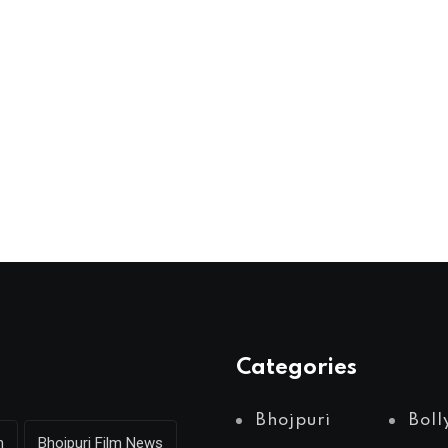
Categories
Bhojpuri
Bol
m
Bhojpuri Film News