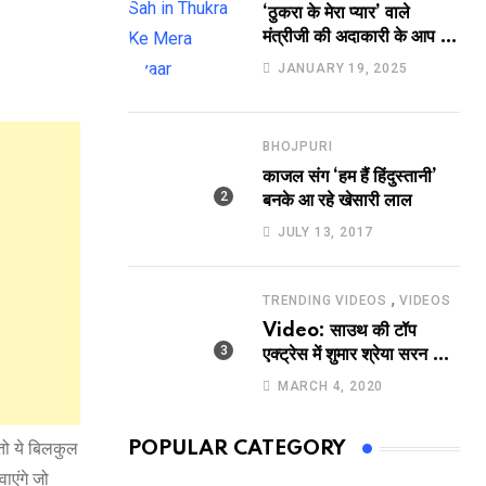
‘ठुकरा के मेरा प्यार’ वाले
मंत्रीजी की अदाकारी के आप भी
हो जाएंगे फैन, यकीं न हो तो
JANUARY 19, 2025
देखिये रवि साह की दमदार
भूमिका
BHOJPURI
काजल संग ‘हम हैं हिंदुस्तानी’
बनके आ रहे खेसारी लाल
JULY 13, 2017
,
TRENDING VIDEOS
VIDEOS
Video: साउथ की टॉप
एक्ट्रेस में शुमार श्रेया सरन का
सेक्सी लिपलॉक
MARCH 4, 2020
तो ये बिलकुल
POPULAR CATEGORY
ाएंगे जो