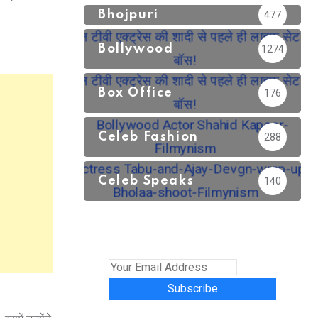
Bhojpuri
477
Bollywood
1274
Box Office
176
Celeb Fashion
288
Celeb Speaks
140
Subscribe