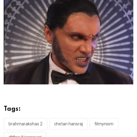
Tags:
brahmarakshas 2
chetan hansraj
filmynism