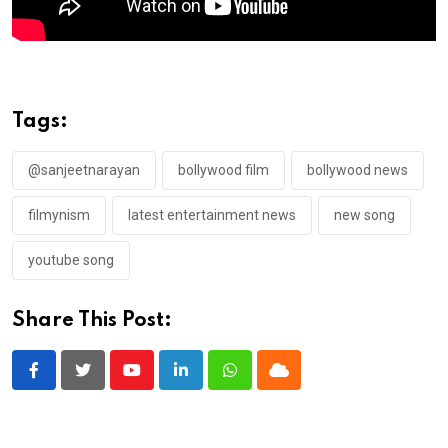
Tags:
@sanjeetnarayan
bollywood film
bollywood news
filmynism
latest entertainment news
new song
youtube song
Share This Post:
Youtube
LinkedIn
Whatsapp
Cloud