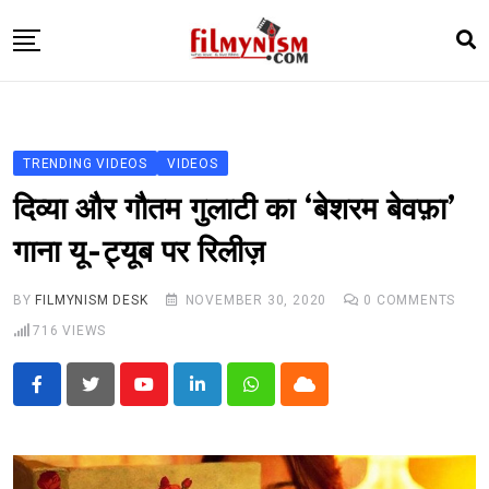
Skip
to
content
HOME
BOLLY
TRENDING VIDEOS
VIDEOS
TELEVISION
दिव्या और गौतम गुलाटी का ‘बेशरम बेवफ़ा’
BHOJPURI
गाना यू-ट्यूब पर रिलीज़
NEWS ABTAK
BY
FILMYNISM DESK
NOVEMBER 30, 2020
0
COMMENTS
STARRY SIDES
716
VIEWS
MORE
Youtube
LinkedIn
Whatsapp
Cloud