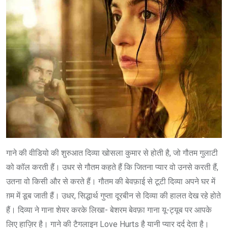
गाने की वीडियो की शुरुआत दिव्या खोसला कुमार से होती है, जो गौतम गुलाटी
को कॉल करती हैं। उधर से गौतम कहते हैं कि जितना प्यार वो उनसे करती हैं,
उतना वो किसी और से करते हैं। गौतम की बेवफ़ाई से टूटी दिव्या अपने घर में
ग़म में डूब जाती हैं। उधर, सिद्धार्थ गुप्ता दूरबीन से दिव्या की हालत देख रहे होते
हैं। दिव्या ने गाना शेयर करके लिखा- बेशरम बेवफ़ा गाना यू-ट्यूब पर आपके
लिए हाज़िर है। गाने की टैगलाइन Love Hurts है यानी प्यार दर्द देता है।