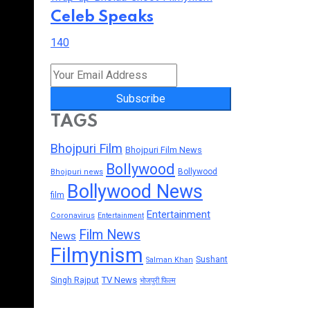
Celeb Speaks
140
Subscribe
TAGS
Bhojpuri Film
Bhojpuri Film News
Bollywood
Bollywood
Bhojpuri news
Bollywood News
film
Entertainment
Coronavirus
Entertainment
Film News
News
Filmynism
Sushant
Salman Khan
TV News
Singh Rajput
भोजपुरी फिल्म