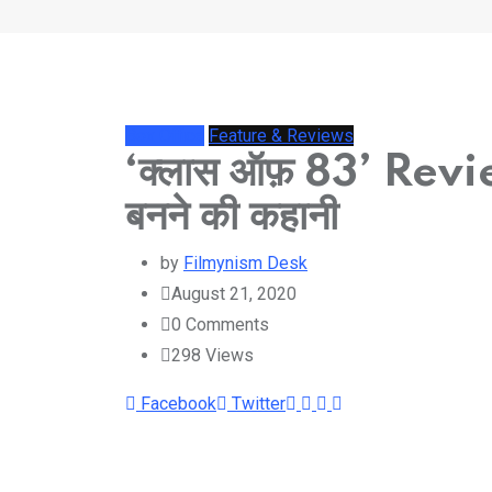
Box Office
Feature & Reviews
‘क्लास ऑफ़ 83’ Review:
बनने की कहानी
by
Filmynism Desk
August 21, 2020
0
Comments
298
Views
Youtube
LinkedIn
Whatsapp
Cloud
Facebook
Twitter