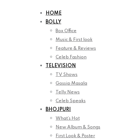
Skip
to
HOME
content
BOLLY
Box Office
Music & First look
Feature & Reviews
Celeb Fashion
TELEVISION
TV Shows
Gossip Masala
Telly News
Celeb Speaks
BHOJPURI
What’s Hot
New Album & Songs
First Look & Poster