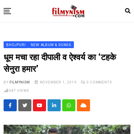
Skip
to
content
HOME
BOLLY
BHOJPURI
NEW ALBUM & SONGS
TELEVISION
धूम मचा रहा दीपाली व ऐश्वर्य का ‘टहके
BHOJPURI
सेनुरा हमार’
NEWS ABTAK
BY
FILMYNISM
NOVEMBER 1, 2019
0
COMMENTS
STARRY SIDES
687
VIEWS
MORE
Youtube
LinkedIn
Whatsapp
Cloud