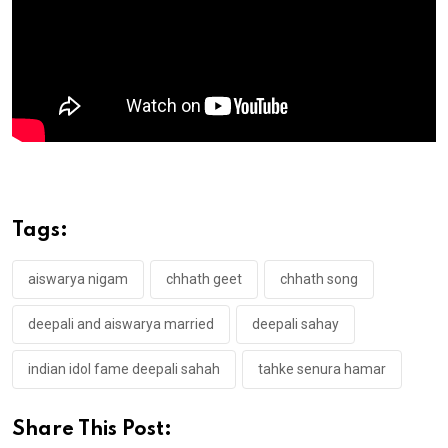
Tags:
aiswarya nigam
chhath geet
chhath song
deepali and aiswarya married
deepali sahay
indian idol fame deepali sahah
tahke senura hamar
Share This Post: