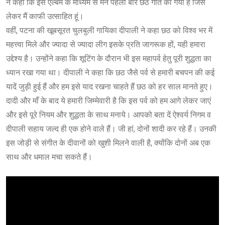
ने कहा कि इस एल्बम के माध्यम से मैंने पहली बार छठ गीत को गया है जिसे
लेकर मैं काफी उत्साहित हूं।
वहीं, पटना की खूबसूरत चुलबुली गायिका दीपाली ने कहा छठ को विश्व भर में
महत्त्वा मिले और ज्यादा से ज्यादा लीग इसके प्रति जागरूक हों, यही हमारा
उद्देश्य है। उन्होंने कहा कि शूटिंग के दौरान भी इस महापर्व हेतु पूरी शुद्धता का
ध्यान रखा गया था। दीपाली ने कहा कि छठ जैसे पर्व से हमारी बचपन की कई
यादें जुड़ी हुई हैं और हम इसे याद रखना चाहते हैं छठ को हर साल मानते हुए।
दादी और माँ के बाद ये हमारी जिम्मेवारी है कि इस पर्व को हम आगे लेकर जाएं
और इसे पूरे नियम और शुद्धता के साथ मनाये। आपको बता दें ऐश्वर्य निगम व
दीपाली सहाय जल्द ही एक होने वाले हैं। जी हां, दोनों शादी कर रहे हैं। उनकी
इस जोड़ी से संगीत के दीवानों को खुशी मिलने वाली है, क्योंकि दोनों अब एक
साथ और धमाल मचा सकते हैं।