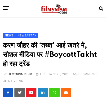
Skip
to
content
HOME
BOLLY
NEWS
NEWSABTAK
TELEVISION
करण जौहर की ‘तख्त’ आई खतरे में,
BHOJPURI
सोशल मीडिया पर #BoycottTakht
NEWS ABTAK
हो रहा ट्रेंड
STARRY SIDES
MORE
BY
FILMYNISM DESK
FEBRUARY 25, 2020
0
COMMENTS
476
VIEWS
Youtube
LinkedIn
Whatsapp
Cloud