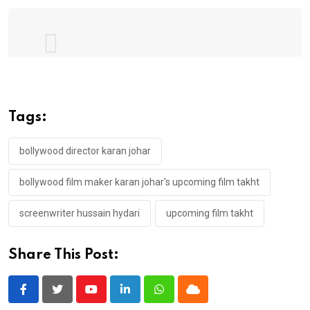
The result of this movie should be worse
than Kalank and Bombay Velvet!!
@karanjohar
#BoycottTakht
Tags:
pic.twitter.com/s4gTWWkTlQ
— Elite Person✨ (@RetweetLikeAcc1)
bollywood director karan johar
February 24, 2020
bollywood film maker karan johar's upcoming film takht
screenwriter hussain hydari
upcoming film takht
Share This Post:
Youtube
LinkedIn
Whatsapp
Cloud