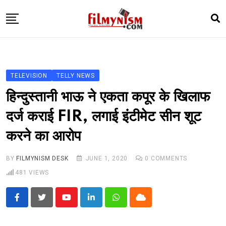
Skip
to
content
HOME
BOLLY
TELEVISION
TELLY NEWS
TELEVISION
हिन्दुस्तानी भाऊ ने एकता कपूर के खिलाफ
BHOJPURI
दर्ज कराई FIR, लगाई इंटीमेट सीन शूट
NEWS ABTAK
करने का आरोप
STARRY SIDES
MORE
BY
FILMYNISM DESK
JUNE 1, 2020
0
COMMENTS
481
VIEWS
Youtube
LinkedIn
Whatsapp
Cloud