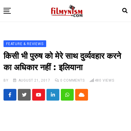
Skip
to
content
HOME
BOLLY
FEATURE & REVIEWS
TELEVISION
किसी भी पुरुष को मेरे साथ दुर्व्यवहार करने
BHOJPURI
का अधिकार नहीं : इलियाना
NEWS ABTAK
BY
AUGUST 21, 2017
0
COMMENTS
480
VIEWS
STARRY SIDES
MORE
Youtube
LinkedIn
Whatsapp
Cloud