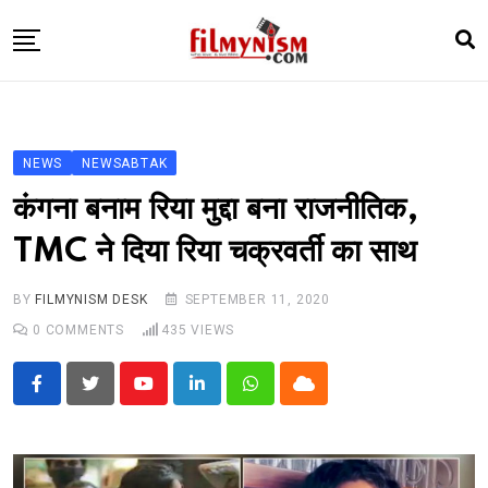
Skip
to
content
HOME
BOLLY
NEWS
NEWSABTAK
TELEVISION
कंगना बनाम रिया मुद्दा बना राजनीतिक,
BHOJPURI
TMC ने दिया रिया चक्रवर्ती का साथ
NEWS ABTAK
BY
FILMYNISM DESK
SEPTEMBER 11, 2020
STARRY SIDES
0
COMMENTS
435
VIEWS
MORE
Youtube
LinkedIn
Whatsapp
Cloud