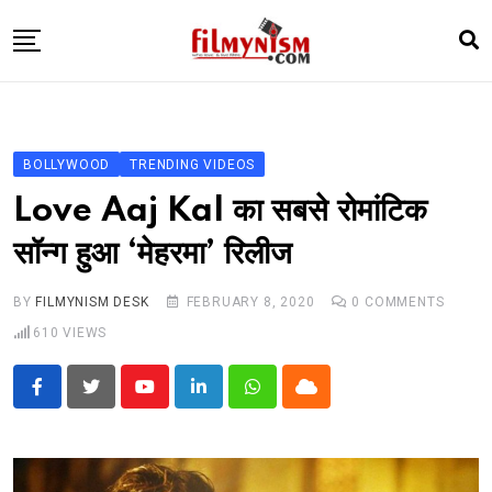
Skip
to
content
HOME
BOLLY
BOLLYWOOD
TRENDING VIDEOS
TELEVISION
Love Aaj Kal का सबसे रोमांटिक
BHOJPURI
सॉन्ग हुआ ‘मेहरमा’ रिलीज
NEWS ABTAK
BY
FILMYNISM DESK
FEBRUARY 8, 2020
0
COMMENTS
STARRY SIDES
610
VIEWS
MORE
Youtube
LinkedIn
Whatsapp
Cloud