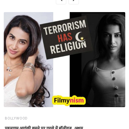
BOLLYWOOD
पहलगाम आतंकी हमले पर गुस्से में बॉलीवुड, अक्षय