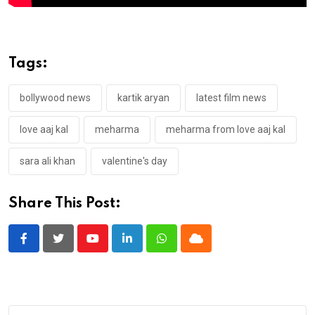
Tags:
bollywood news
kartik aryan
latest film news
love aaj kal
meharma
meharma from love aaj kal
sara ali khan
valentine's day
Share This Post:
Youtube
LinkedIn
Whatsapp
Cloud