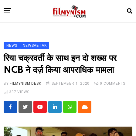
Skip
to
content
HOME
BOLLY
NEWS
NEWSABTAK
TELEVISION
रिया चक्रवर्ती के साथ इन दो शख्स पर
BHOJPURI
NCB ने दर्ज़ किया आपराधिक मामला
NEWS ABTAK
BY
FILMYNISM DESK
SEPTEMBER 1, 2020
0
COMMENTS
STARRY SIDES
337
VIEWS
MORE
Youtube
LinkedIn
Whatsapp
Cloud