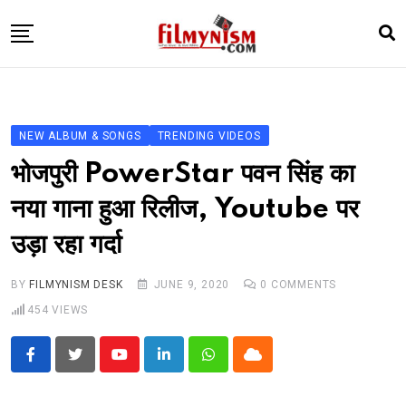
Skip
to
content
HOME
BOLLY
NEW ALBUM & SONGS
TRENDING VIDEOS
TELEVISION
भोजपुरी PowerStar पवन सिंह का
BHOJPURI
नया गाना हुआ रिलीज, Youtube पर
NEWS ABTAK
उड़ा रहा गर्दा
STARRY SIDES
MORE
BY
FILMYNISM DESK
JUNE 9, 2020
0
COMMENTS
454
VIEWS
Youtube
LinkedIn
Whatsapp
Cloud