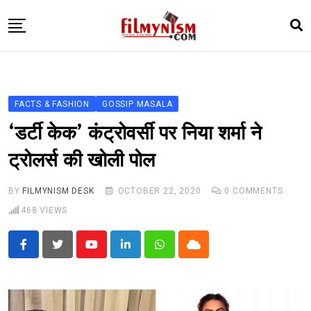
Skip
to
content
HOME
BOLLY
FACTS & FASHION
GOSSIP MASALA
TELEVISION
‘डर्टी केक’ कंट्रोवर्सी पर निया शर्मा ने
BHOJPURI
ट्रोलर्स की खोली पोल
NEWS ABTAK
BY
FILMYNISM DESK
OCTOBER 22, 2020
0
COMMENTS
STARRY SIDES
468
VIEWS
MORE
Youtube
LinkedIn
Whatsapp
Cloud