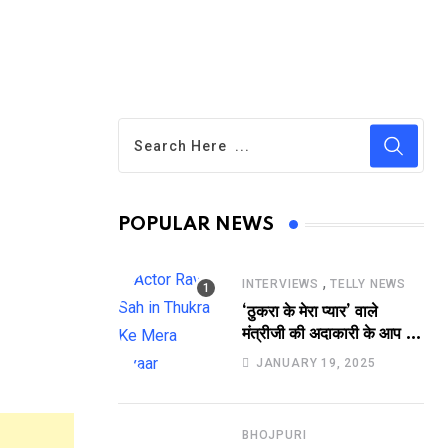
POPULAR NEWS
,
INTERVIEWS
TELLY NEWS
‘ठुकरा के मेरा प्यार’ वाले
मंत्रीजी की अदाकारी के आप भी
हो जाएंगे फैन, यकीं न हो तो
JANUARY 19, 2025
देखिये रवि साह की दमदार
भूमिका
BHOJPURI