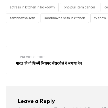
actress in kitchen in lockdown
bhojpuri item dancer
co
sambhavna seth
sambhavna seth in kitchen
tv show
PREVIOUS POST
भारत की वो फ़िल्में जिसपर सेंसरबोर्ड ने लगाया बैन
Leave a Reply