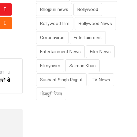
Bhojpuri news
Bollywood
Youtube
Bollywood film
Bollywood News
tsapp
Cloud
Coronavirus
Entertainment
Entertainment News
Film News
Filmynism
Salman Khan
ST
Sushant Singh Rajput
TV News
ों से
भोजपुरी फिल्म