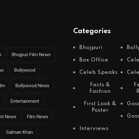
Categories
Bhojpuri
Bol
m
Bhojpuri Film News
Box Office
Cel
ws
Bollywood
Celeb Speaks
Cele
Facts &
F
ilm
Bollywood News
Fashion
Entertainment
First Look &
Gos
Poster
Gos
ent News
Film News
Interviews
Salman Khan