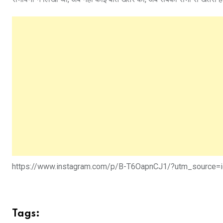
https://www.instagram.com/p/B-T6OapnCJ1/?utm_source=
Tags: