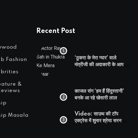
Recent Post
lywood
‘ठुकरा के मेरा प्यार’ वाले
eb Fashion
मंत्रीजी की अदाकारी के आप भी
हो जाएंगे फैन, यकीं न हो तो
brities
देखिये रवि साह की दमदार
eature &
भूमिका
Reviews
काजल संग ‘हम हैं हिंदुस्तानी’
बनके आ रहे खेसारी लाल
sip
Video: साउथ की टॉप
sip Masala
एक्ट्रेस में शुमार श्रेया सरन का
सेक्सी लिपलॉक