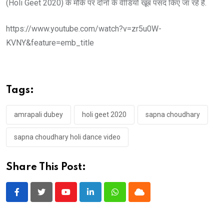
(Holi Geet 2020) के मौके पर दोनों के वीडियो खूब पसंद किए जा रहे हैं.
https://www.youtube.com/watch?v=zr5u0W-
KVNY&feature=emb_title
Tags:
amrapali dubey
holi geet 2020
sapna choudhary
sapna choudhary holi dance video
Share This Post:
Youtube
LinkedIn
Whatsapp
Cloud