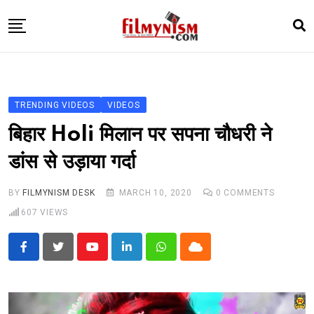
Skip
to
content
HOME
BOLLY
TRENDING VIDEOS
VIDEOS
TELEVISION
बिहार Holi मिलान पर सपना चौधरी ने
BHOJPURI
डांस से उड़ाया गर्दा
NEWS ABTAK
BY
FILMYNISM DESK
MARCH 10, 2020
0
COMMENTS
STARRY SIDES
607
VIEWS
MORE
Youtube
LinkedIn
Whatsapp
Cloud