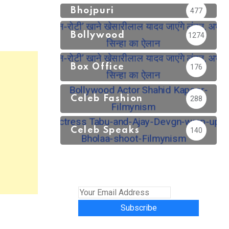
Bhojpuri
477
Bollywood
1274
Box Office
176
Celeb Fashion
288
Celeb Speaks
140
Subscribe