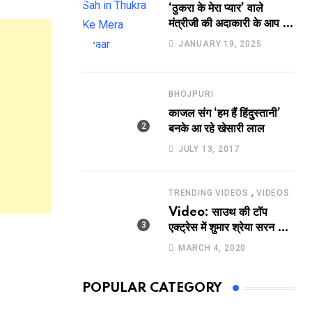
‘ठुकरा के मेरा प्यार’ वाले
मंत्रीजी की अदाकारी के आप भी
हो जाएंगे फैन, यकीं न हो तो
JANUARY 19, 2025
देखिये रवि साह की दमदार
भूमिका
BHOJPURI
काजल संग ‘हम हैं हिंदुस्तानी’
बनके आ रहे खेसारी लाल
JULY 13, 2017
,
TRENDING VIDEOS
VIDEOS
Video: साउथ की टॉप
एक्ट्रेस में शुमार श्रेया सरन का
सेक्सी लिपलॉक
MARCH 4, 2020
POPULAR CATEGORY