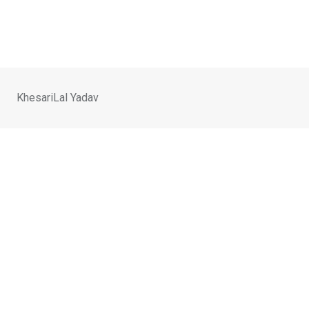
Skip
to
content
KhesariLal Yadav