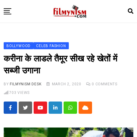
Skip
to
content
HOME
BOLLY
BOLLYWOOD
CELEB FASHION
TELEVISION
करीना के लाडले तैमूर सीख रहे खेतों में
BHOJPURI
सब्जी उगाना
NEWS ABTAK
BY
FILMYNISM DESK
MARCH 2, 2020
0
COMMENTS
STARRY SIDES
703
VIEWS
MORE
Youtube
LinkedIn
Whatsapp
Cloud