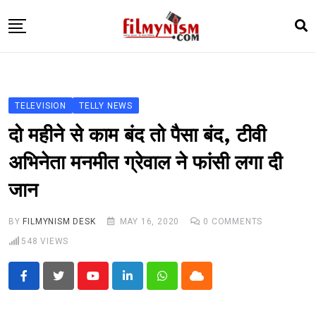
Skip
to
content
HOME
BOLLY
TELEVISION
TELLY NEWS
TELEVISION
दो महीने से काम बंद तो पैसा बंद, टीवी
BHOJPURI
अभिनेता मनमीत ग्रेवाल ने फांसी लगा दी
NEWS ABTAK
जान
STARRY SIDES
MORE
BY
FILMYNISM DESK
MAY 16, 2020
0
COMMENTS
548
VIEWS
Youtube
LinkedIn
Whatsapp
Cloud