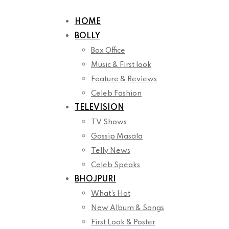
Skip
to
HOME
content
BOLLY
Box Office
Music & First look
Feature & Reviews
Celeb Fashion
TELEVISION
TV Shows
Gossip Masala
Telly News
Celeb Speaks
BHOJPURI
What’s Hot
New Album & Songs
First Look & Poster