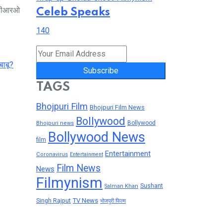
र पीआरओ
Celeb Speaks
140
बाबू?
Subscribe
TAGS
Bhojpuri Film
Bhojpuri Film News
Bollywood
Bollywood
Bhojpuri news
Bollywood News
film
Entertainment
Coronavirus
Entertainment
Film News
News
Filmynism
Sushant
Salman Khan
TV News
Singh Rajput
भोजपुरी फिल्म