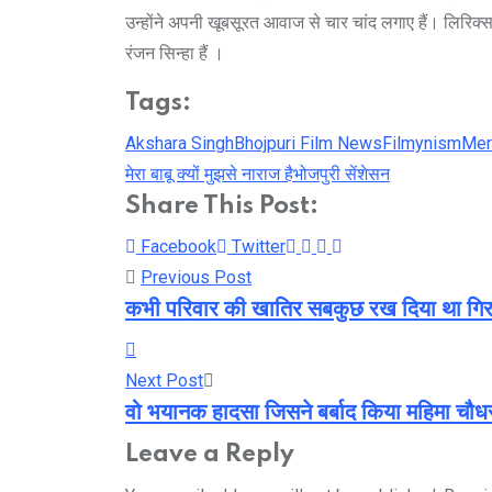
उन्होंने अपनी खूबसूरत आवाज से चार चांद लगाए हैं। लिर
रंजन सिन्हा हैं ।
Tags:
Akshara Singh
Bhojpuri Film News
Filmynism
Mer
मेरा बाबू क्यों मुझसे नाराज है
भोजपुरी सेंशेसन
Share This Post:
Youtube
LinkedIn
Whatsapp
Cloud
Facebook
Twitter
Previous Post
कभी परिवार की खातिर सबकुछ रख दिया था गिरव
Next Post
वो भयानक हादसा जिसने बर्बाद किया महिमा चौ
Leave a Reply