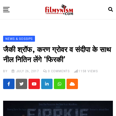
Skip
to
content
HOME
BOLLY
NEWS & GOSSIPS
TELEVISION
जैकी श्रॉफ, करण ग्रोवर व संदीपा के साथ
BHOJPURI
नील नितिन लेंगे ‘फिरकी’
NEWS ABTAK
BY
JULY 26, 2017
0
COMMENTS
1158
VIEWS
STARRY SIDES
MORE
Youtube
LinkedIn
Whatsapp
Cloud