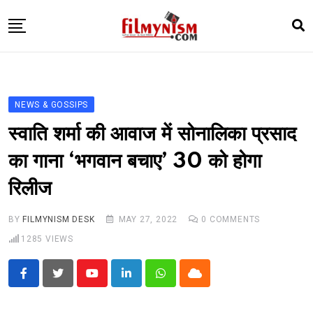
Skip
to
content
HOME
BOLLY
NEWS & GOSSIPS
TELEVISION
स्वाति शर्मा की आवाज में सोनालिका प्रसाद
BHOJPURI
का गाना ‘भगवान बचाए’ 30 को होगा
NEWS ABTAK
रिलीज
STARRY SIDES
MORE
BY
FILMYNISM DESK
MAY 27, 2022
0
COMMENTS
1285
VIEWS
Youtube
LinkedIn
Whatsapp
Cloud