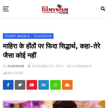
Skip
to
content
HOME
BOLLY
GOSSIP MASALA
TELEVISION
TELEVISION
माहिरा के होंठों पर फिदा सिद्धार्थ, कहा-तेरे
BHOJPURI
जैसा कोई नहीं
NEWS ABTAK
BY
FILMYNISM
NOVEMBER 21, 2019
0
COMMENTS
STARRY SIDES
480
VIEWS
MORE
Youtube
LinkedIn
Whatsapp
Cloud