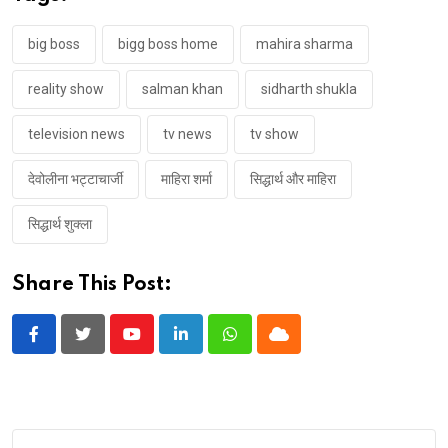
big boss
bigg boss home
mahira sharma
reality show
salman khan
sidharth shukla
television news
tv news
tv show
देवोलीना भट्टाचार्जी
माहिरा शर्मा
सिद्धार्थ और माहिरा
सिद्धार्थ शुक्ला
Share This Post:
Youtube
LinkedIn
Whatsapp
Cloud