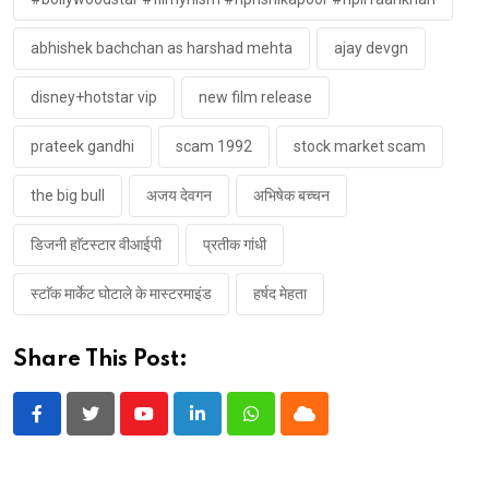
abhishek bachchan as harshad mehta
ajay devgn
disney+hotstar vip
new film release
prateek gandhi
scam 1992
stock market scam
the big bull
अजय देवगन
अभिषेक बच्चन
डिजनी हाॅटस्टार वीआईपी
प्रतीक गांधी
स्टाॅक मार्केट घोटाले के मास्टरमाइंड
हर्षद मेहता
Share This Post:
Youtube
LinkedIn
Whatsapp
Cloud