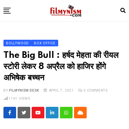
Skip
to
content
HOME
BOLLY
BOLLYWOOD
BOX OFFICE
TELEVISION
The Big Bull : हर्षद मेहता की रीयल
BHOJPURI
स्टोरी लेकर 8 अप्रैल को हाजिर होंगे
NEWS ABTAK
अभिषेक बच्चन
STARRY SIDES
MORE
BY
FILMYNISM DESK
APRIL 7, 2021
0
COMMENTS
1161
VIEWS
Youtube
LinkedIn
Whatsapp
Cloud