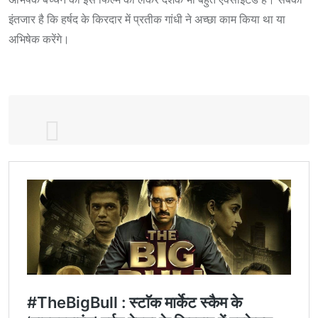
इंतजार है कि हर्षद के किरदार में प्रतीक गांधी ने अच्छा काम किया था या
अभिषेक करेंगे।
Tomorrow at 7:30 pm, witness the RISE
& FALL of THE BIG BULL!
#TheBigBull
,
streaming tomorrow only on
@DisneyplusHSVIP
.
#DisneyPlusHotstarMultiplex
#MotherOfAllScams
@juniorbachchan
@Ileana_Official
@nikifyinglife
@s0humshah
@kookievgulati