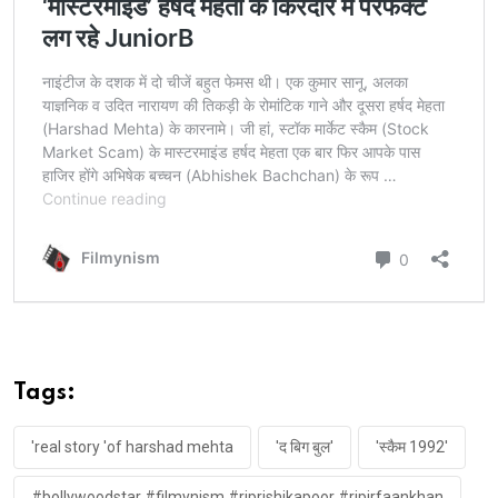
@anandpandit63
pic.twitter.com/KhrrwJ6wLA
— Ajay Devgn (@ajaydevgn)
April 7, 2021
Tags:
'real story 'of harshad mehta
'द बिग बुल'
'स्कैम 1992'
#bollywoodstar #filmynism #riprishikapoor #ripirfaankhan