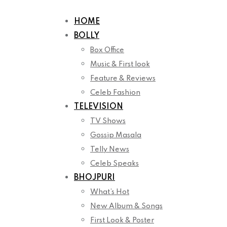
Skip
to
HOME
content
BOLLY
Box Office
Music & First look
Feature & Reviews
Celeb Fashion
TELEVISION
TV Shows
Gossip Masala
Telly News
Celeb Speaks
BHOJPURI
What’s Hot
New Album & Songs
First Look & Poster