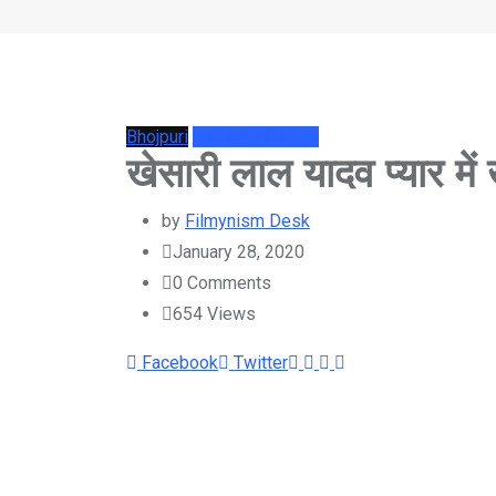
Bhojpuri
Trending Videos
खेसारी लाल यादव प्यार में ख
by
Filmynism Desk
January 28, 2020
0
Comments
654
Views
Youtube
LinkedIn
Whatsapp
Cloud
Facebook
Twitter