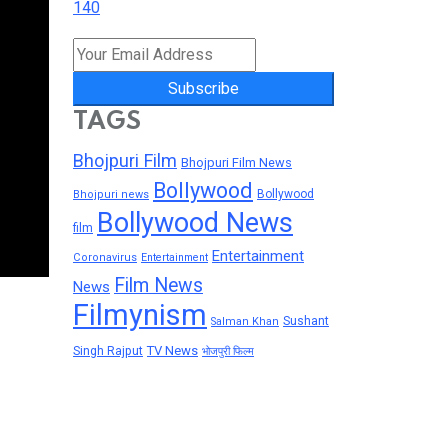
140
Subscribe
TAGS
Bhojpuri Film
Bhojpuri Film News
Bollywood
Bollywood
Bhojpuri news
Bollywood News
film
Entertainment
Coronavirus
Entertainment
Film News
News
Filmynism
Sushant
Salman Khan
TV News
Singh Rajput
भोजपुरी फिल्म