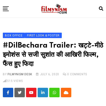
Skip
to
content
HOME
BOLLY
BOX OFFICE
FIRST LOOK & POSTER
TELEVISION
#DilBechara Trailer: खट्टे-मीठे
BHOJPURI
इमोशंस से सजी सुशांत की आखिरी फिल्म,
NEWS ABTAK
फैंस हुए फिदा
STARRY SIDES
MORE
BY
FILMYNISM DESK
JULY 6, 2020
0
COMMENTS
515
VIEWS
Youtube
LinkedIn
Whatsapp
Cloud