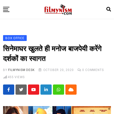
Skip
to
content
HOME
BOLLY
BOX OFFICE
TELEVISION
सिनेमाघर खुलते ही मनोज बाजपेयी करेंगे
BHOJPURI
दर्शकों का स्वागत
NEWS ABTAK
BY
FILMYNISM DESK
OCTOBER 20, 2020
0
COMMENTS
STARRY SIDES
455
VIEWS
MORE
Youtube
LinkedIn
Whatsapp
Cloud