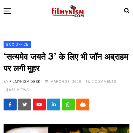
Skip
to
content
HOME
BOLLY
BOX OFFICE
TELEVISION
‘सत्यमेव जयते 3’ के लिए भी जॉन अब्राहम
BHOJPURI
पर लगी मुहर
NEWS ABTAK
BY
FILMYNISM DESK
MARCH 28, 2020
0
COMMENTS
STARRY SIDES
661
VIEWS
MORE
Youtube
LinkedIn
Whatsapp
Cloud