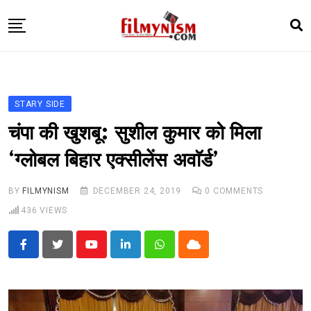
Skip
to
content
HOME
BOLLY
STARY SIDE
TELEVISION
चंपा की खुशबू: सुशील कुमार को मिला
BHOJPURI
‘ग्लोबल बिहार एक्सीलेंस अवाॅर्ड’
NEWS ABTAK
BY
FILMYNISM
DECEMBER 24, 2019
0
COMMENTS
STARRY SIDES
436
VIEWS
MORE
Youtube
LinkedIn
Whatsapp
Cloud