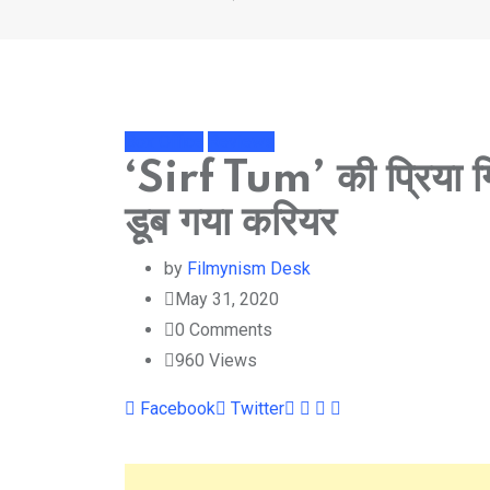
Box Office
Reviews
‘Sirf Tum’ की प्रिया गिल
डूब गया करियर
by
Filmynism Desk
May 31, 2020
0
Comments
960
Views
Youtube
LinkedIn
Whatsapp
Cloud
Facebook
Twitter