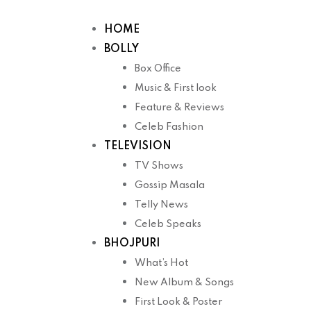
Skip
to
HOME
content
BOLLY
Box Office
Music & First look
Feature & Reviews
Celeb Fashion
TELEVISION
TV Shows
Gossip Masala
Telly News
Celeb Speaks
BHOJPURI
What’s Hot
New Album & Songs
First Look & Poster