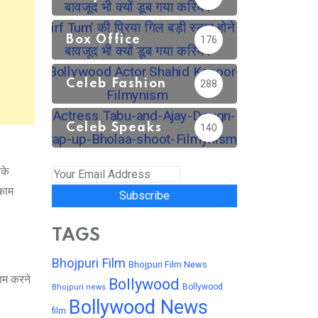
Box Office
176
Celeb Fashion
288
Celeb Speaks
140
नके
 काम
Subscribe
TAGS
Bhojpuri Film
Bhojpuri Film News
काम करने
Bollywood
Bollywood
Bhojpuri news
Bollywood News
film